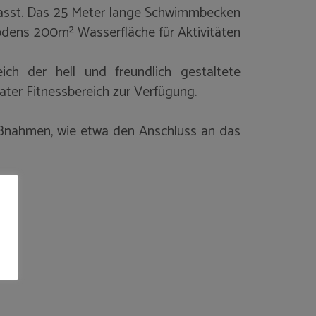
passt. Das 25 Meter lange Schwimmbecken
dens 200m² Wasserfläche für Aktivitäten
ch der hell und freundlich gestaltete
ater Fitnessbereich zur Verfügung.
Maßnahmen, wie etwa den Anschluss an das