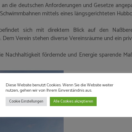
ig an die deutschen Anforderungen und Gesetze ange
Schwimmbahnen mittels eines längsgerichteten Hubbo
efindet sich mit direktem Blick auf den Naßberei
. Dem Verein stehen diverse Vereinsräume und ein priv
 die Nachhaltigkeit fördernde und Energie sparende 
Diese Website benutzt Cookies. Wenn Sie die Website weiter
nutzen, gehen wir von Ihrem Einverständnis aus.
Cookie Einstellungen
Alle Cookies akzeptieren